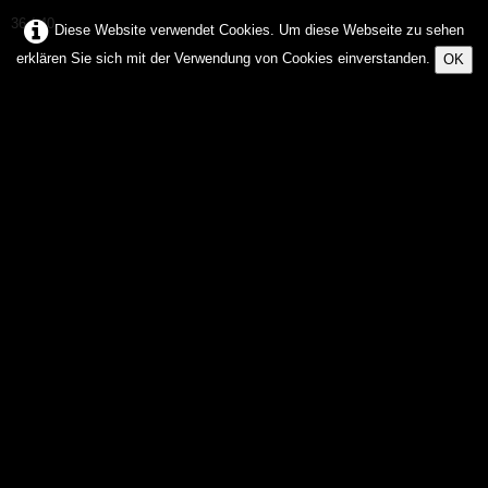
36 / 40
Diese Website verwendet Cookies. Um diese Webseite zu sehen
erklären Sie sich mit der Verwendung von Cookies einverstanden.
OK
Fredy
Haas
FOTOGRAFIE & ARTS
Home
Mother Nature
Über Mich
Galerien
▼
Kontakt