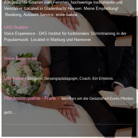
Ausgesuchte Gitarren vom Feinsten, hochwertige Instrumente und
Verstärker. Located in Gladenbach/ Hessen. Meine Empfehlung!
Links
Beratung, Auswahl Service: erste Sahne..
Impressum/ DSGVO
LKG Guitars
Voice Experience - DAS Institut für funktionales Stimmtraining in der
Popularmusik. Located in Marburg und Hannover.
Voice Experience
Ulla Keller
-
Sängerin, Gesangspädagogin, Coach. Ein Erlebnis.
Pferdeosteopathie - Frank
- Wenn es um die Gesundheit Eures Pferdes
geht....