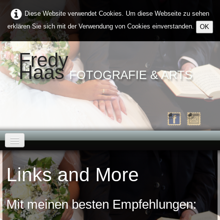
Diese Website verwendet Cookies. Um diese Webseite zu sehen
erklären Sie sich mit der Verwendung von Cookies einverstanden.
OK
Fredy
Haas
FOTOGRAFIE & ARTS
Home
Links and More
Über Mich
Galerien
▼
Mit meinen besten Empfehlungen:
Kontakt