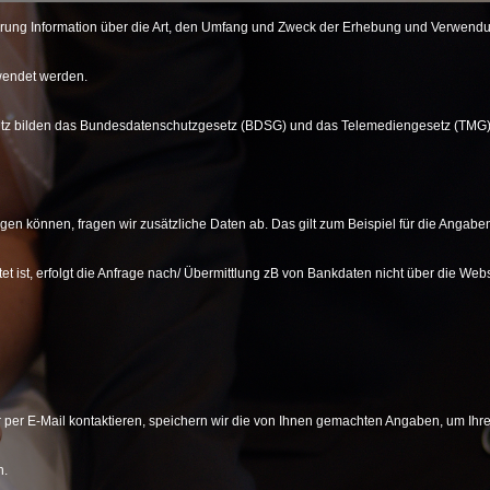
lärung Information über die Art, den Umfang und Zweck der Erhebung und Verwendu
rwendet werden.
tz bilden das Bundesdatenschutzgesetz (BDSG) und das Telemediengesetz (TMG)
ngen können, fragen wir zusätzliche Daten ab. Das gilt zum Beispiel für die Angabe
tet ist, erfolgt die Anfrage nach/ Übermittlung zB von Bankdaten nicht über die We
 per E-Mail kontaktieren, speichern wir die von Ihnen gemachten Angaben, um Ihr
n.