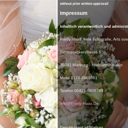
without prior written approval!
Impressum
Inhaltlich verantwortlich und administ
Fredy Haas, freie Fotografie, Arts so
Simmesackerstrasse 5
35041 Marburg - Haddamshausen
Mobil 0174-8665861
Telefon 06421-5808789
Info@Fredy-Haas.De
Gerichtsstand ist Marburg