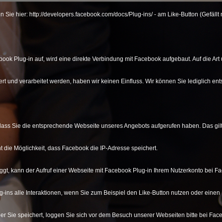
en Sie hier: http://developers.facebook.com/docs/Plug-ins/ - am Like-Button (Gefäll
ook Plug-in auf, wird eine direkte Verbindung mit Facebook aufgebaut. Auf die Ar
t und verarbeitet werden, haben wir keinen Einfluss. Wir können Sie lediglich e
dass Sie die entsprechende Webseite unseres Angebots aufgerufen haben. Das gilt a
ht die Möglichkeit, dass Facebook die IP-Adresse speichert.
ggt, kann der Aufruf einer Webseite mit Facebook Plug-in Ihrem Nutzerkonto bei 
g-ins alle Interaktionen, wenn Sie zum Beispiel den Like-Button nutzen oder eine
r Sie speichert, loggen Sie sich vor dem Besuch unserer Webseiten bitte bei Fac