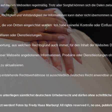
n auf meinen Webseiten regelmäßig. Trotz aller Sorgfalt können sich die Daten zwis
ät, Richtigkeit und Vollständigkeit der Informationen kann daher nicht übernommen 
 die von Dritten eingerichtet wurden. Ich habe keinerlei Kontrolle oder Einflus
 Waren oder Dienstleistungen.
rtung, aus welchem Rechtsgrund auch immer, für den Inhalt der Websites Dri
dieser Webseite angebotenen Informationen, Produkte oder Dienstleistungen o
zu aktualisieren.
g entstehende Rechtsverhältnisse ist ausschließlich deutsches Recht anwendbar u
os unterliegen sämtlichst deutschem Urheberrecht und dürfen ohne schriftlic
zt werden! Fotos by Fredy Haas Marburg! All rights reserved ©, no use, publishi