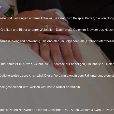
er
enste und Leistungen anderer Anbieter. Das sind zum Beispiel Karten, die von Go
Grafiken und Bilder anderer Webseiten. Damit diese Daten im Browser des Nutzers
-Adresse zwingend notwendig. Die Anbieter (im Folgenden als „Dritt-Anbieter“ beze
ritt-Anbieter zu nutzen, welche die IP-Adresse nur benötigen, um Inhalte ausliefe
möglicherweise gespeichert wird. Dieser Vorgang dient in dem Fall unter anderem s
sse gespeichert wird, weisen wir unsere Nutzer darauf hin.
des sozialen Netzwerks Facebook (Anschrift: 1601 South California Avenue, Palo A