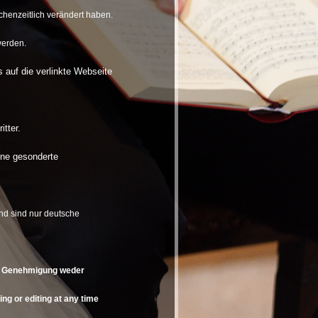
chenzeitlich verändert haben.
werden.
s auf die verlinkte Webseite
tter.
hne gesonderte
nd sind nur deutsche
he Genehmigung weder
ng or editing at any time