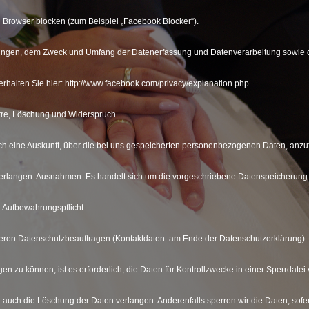
n Browser blocken (zum Beispiel „Facebook Blocker“).
ngen, dem Zweck und Umfang der Datenerfassung und Datenverarbeitung sowie d
rhalten Sie hier: http://www.facebook.com/privacy/explanation.php.
erre, Löschung und Widerspruch
ich eine Auskunft, über die bei uns gespeicherten personenbezogenen Daten, anzu
verlangen. Ausnahmen: Es handelt sich um die vorgeschriebene Datenspeicherung
n Aufbewahrungspflicht.
nseren Datenschutzbeauftragen (Kontaktdaten: am Ende der Datenschutzerklärung).
en zu können, ist es erforderlich, die Daten für Kontrollzwecke in einer Sperrdatei
ie auch die Löschung der Daten verlangen. Anderenfalls sperren wir die Daten, sof