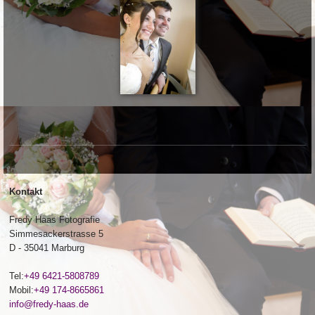
Kontakt
Fredy Haas Fotografie
Simmesackerstrasse 5
D - 35041 Marburg
Tel:
+49 6421-5808789
Mobil:
+49 174-8665861
info@fredy-haas.de