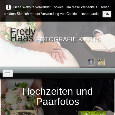
Diese Website verwendet Cookies. Um diese Webseite zu sehen
erklären Sie sich mit der Verwendung von Cookies einverstanden.
OK
Fredy
Haas
FOTOGRAFIE & ARTS
Home
Hochzeiten und
Über Mich
Paarfotos
Galerien
▼
Kontakt