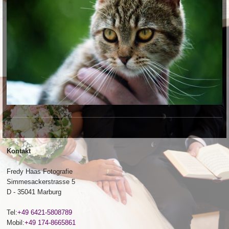
Links
Impressum/ DSGVO
Kontakt
Fredy Haas Fotografie
Simmesackerstrasse 5
D - 35041 Marburg
Tel:
+49 6421-5808789
Mobil:
+49 174-8665861