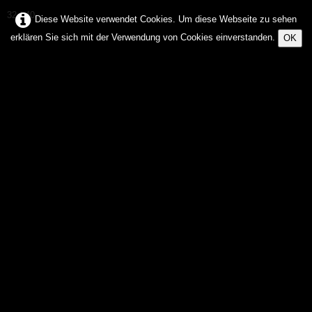
32 / 40
Diese Website verwendet Cookies. Um diese Webseite zu sehen
erklären Sie sich mit der Verwendung von Cookies einverstanden.
OK
Fredy
Haas
FOTOGRAFIE & ARTS
Home
Mother Nature
Über Mich
Galerien
▼
Kontakt