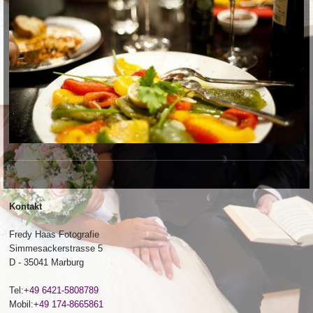
Links
Impressum/ DSGVO
Kontakt
Fredy Haas Fotografie
Simmesackerstrasse 5
D - 35041 Marburg
Tel:
+49 6421-5808789
Mobil:
+49 174-8665861