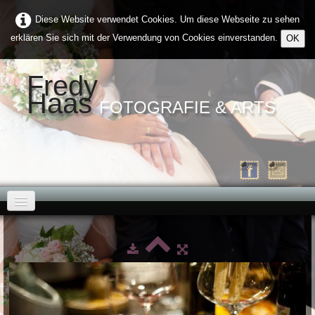
Diese Website verwendet Cookies. Um diese Webseite zu sehen
erklären Sie sich mit der Verwendung von Cookies einverstanden.
OK
Fredy
Haas
FOTOGRAFIE & ARTS
Home
Über Mich
Galerien
▼
Kontakt